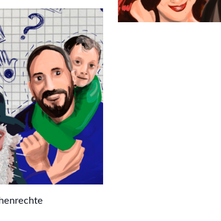
nden Sie einen
Menschrechten
ann.
henrechte