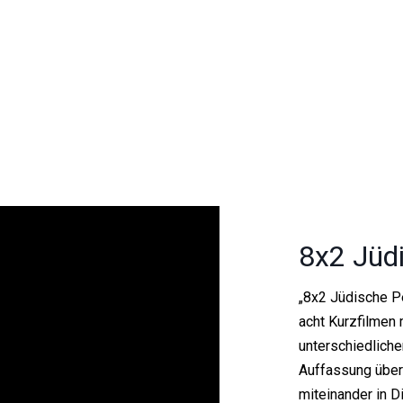
8x2 Jüd
„8x2 Jüdische P
acht Kurzfilmen 
unterschiedlich
Auffassung über
miteinander in D