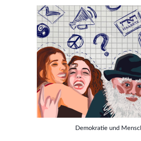
Antisemitismus ist eine anti-moderne und
antidemokratische Weltanschauung. Hier fi
kurzen Überblick, welchen Beitrag eine
Auseinandersetzung mit Demokratie und 
für die Antisemitismusprävention leisten k
Demokratie und Mensc