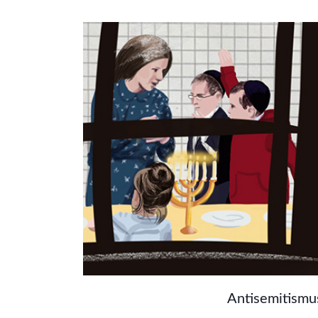
Die Judenfeindschaft ist ein uraltes, und 
aktuelles Phänomen. Doch was bedeutet 
eigentlich und in welchen Facetten tritt An
Erscheinung? Hier finden Sie einen kurzen 
Antisemitismu