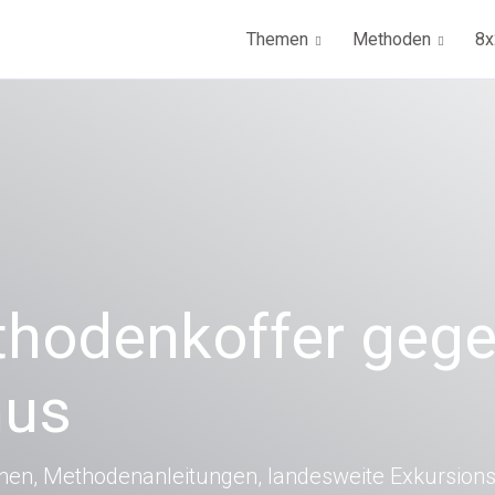
Themen
Methoden
8x
ethodenkoffer geg
mus
onen, Methodenanleitungen, landesweite Exkursions